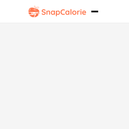
Panqueques d
Queso
Deliciosament
Esponjosos sin