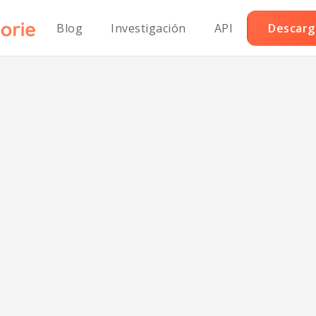
Blog
Investigación
API
Descarga
er Chilli sin lác