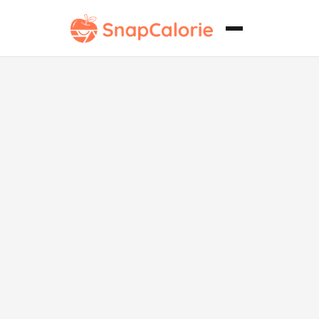
Panecillos
Esponjosos y
Esponjosos
Bajos en Sodio