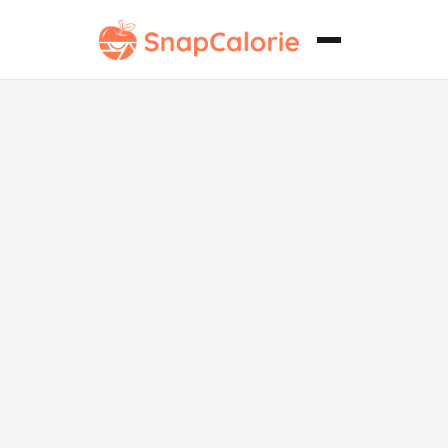
Panecillos de
trigo integral
bajos en
carbohidratos