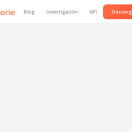
Blog
Investigación
API
Descarga
n Roti Clásico 
Gluten