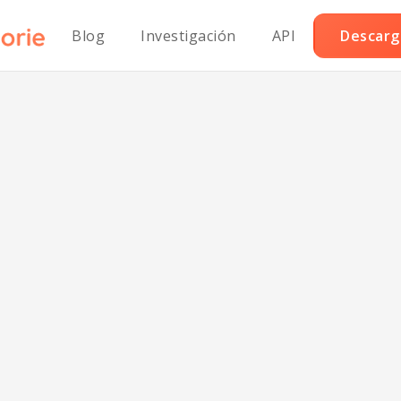
Blog
Investigación
API
Descarga
plano sin azúca
za'atar