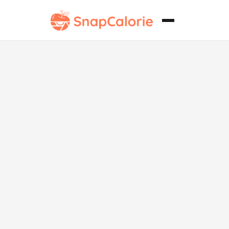
Pan de tocino
salado
saludable para
el corazón