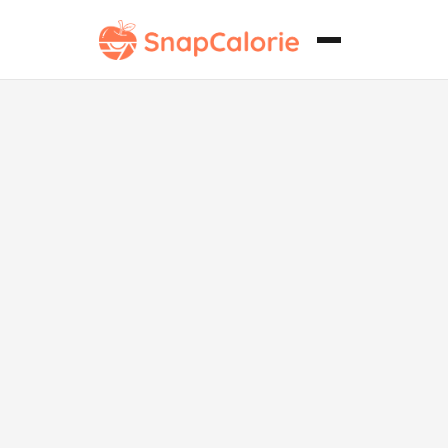
Palomitas de
maíz Keto
dulces y
saladas