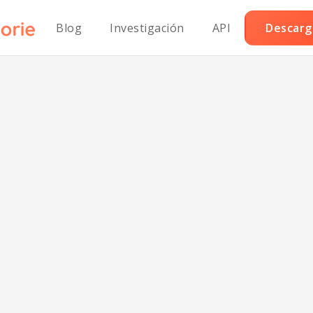
Blog
Investigación
API
Descarga
ora de Verduras
lto Contenido 
Proteínas