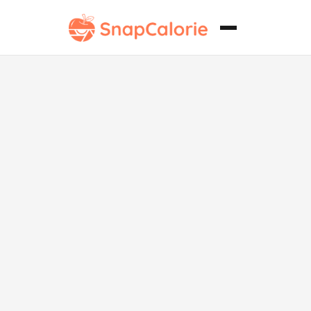
Pak choi al
vapor bajo en
carbohidratos