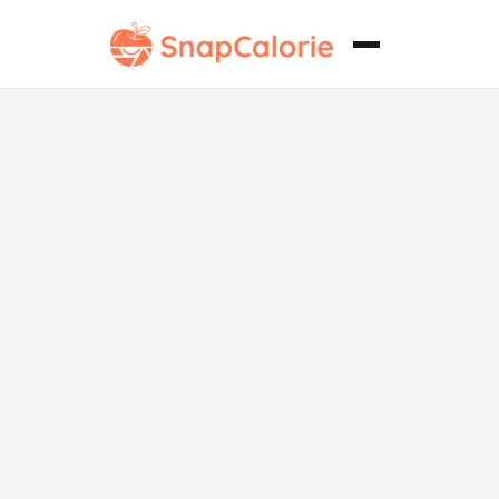
Ostras fritas
crujientes sin
soja