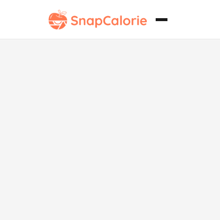
Orzo cremoso
con
Parmesano