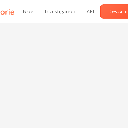
Blog
Investigación
API
Descarga
quis bajos en so
on salsa de crem