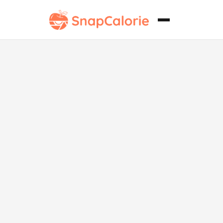
Onigiri de
Camarones
Saludables
para el