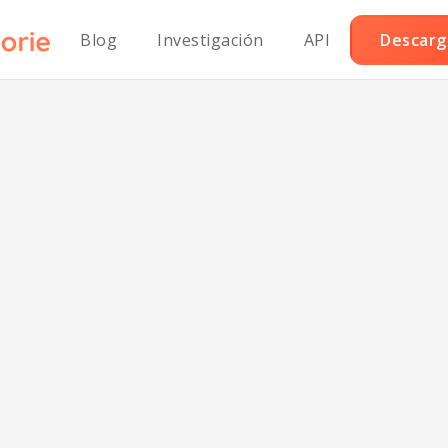
Blog
Investigación
API
Descarga
 al vapor simple
en sodio