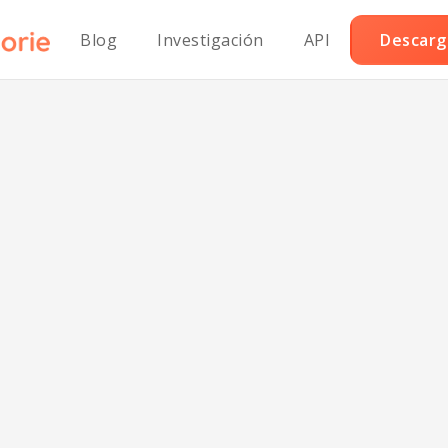
Blog
Investigación
API
Descarga
ggets de Pollo a
Parrilla Keto