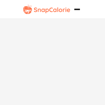
Nueces de
nogal
acristaladas
bajas en