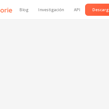
Blog
Investigación
API
Descarga
 sin gluten con 
chili