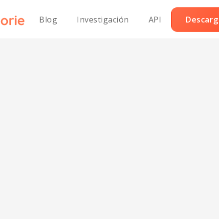
Blog
Investigación
API
Descarga
os de pollo al 
sin soja