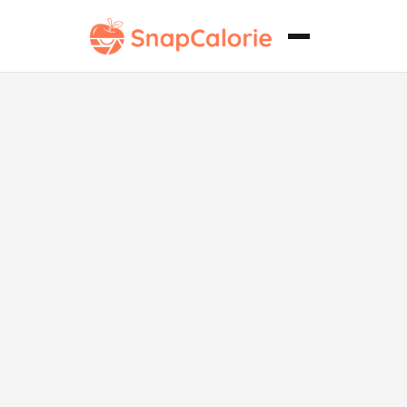
Muslos de
pollo al horno
bajos en
carbohidratos