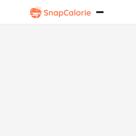
Muslos de
pollo al Air
Fryer de
Whole30.