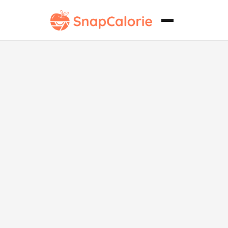
Muffin vegano
de desayuno
inglés