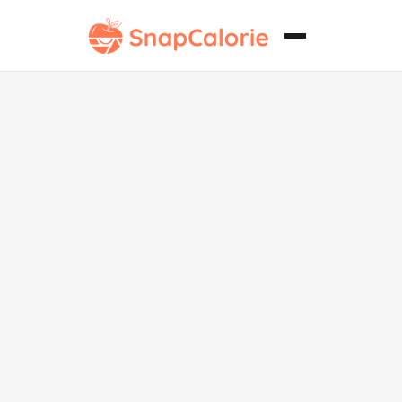
Muffin bajo en
carbohidratos
con tocino y
huevo.