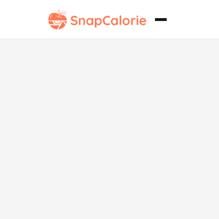
"Mousse
cremoso de
aguacate
keto"