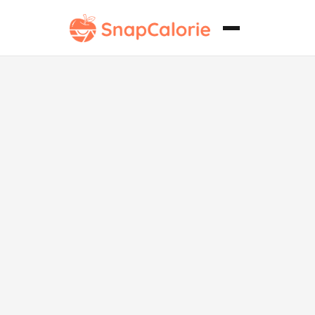
Momos de
Pollo al Vapor
Paleo