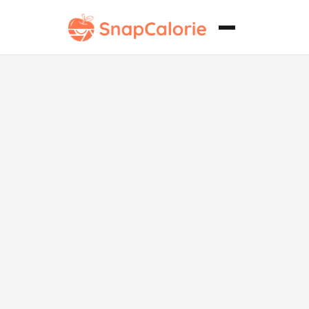
Mezcla de
Granola
Crujiente
Casera Paleo