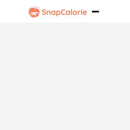
Mezcla clásica
sin gluten
para
panqueques