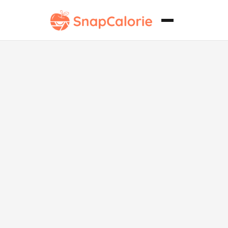
Makhana
Asado Bajo en
Carbohidratos