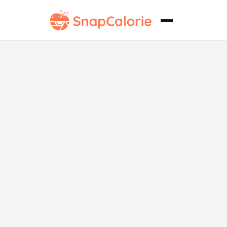
Macarrones
con queso
vegetarianos
con carne