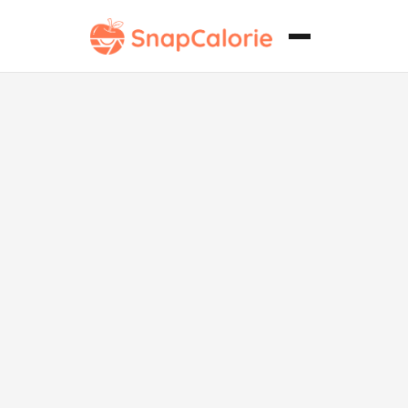
Macarrones
con queso
clásicos bajos
en