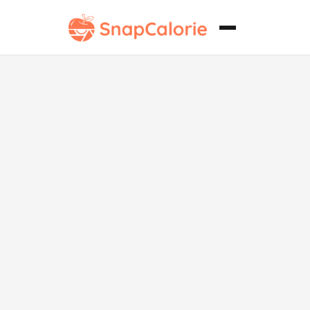
Linguine con
Almejas Bajo
en Sodio