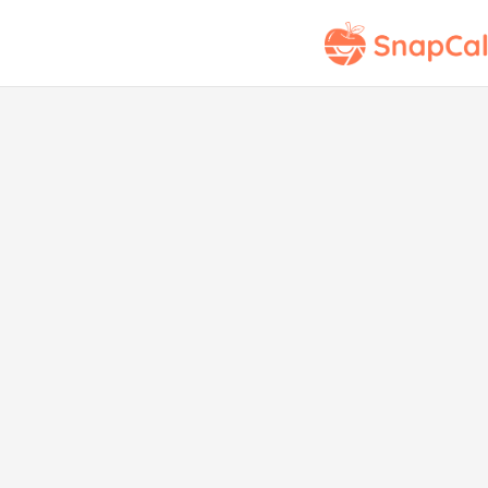
Lang
si