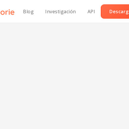
Blog
Investigación
API
Descarga
ostinos a la Par
n Azúcar con Aj
Limón