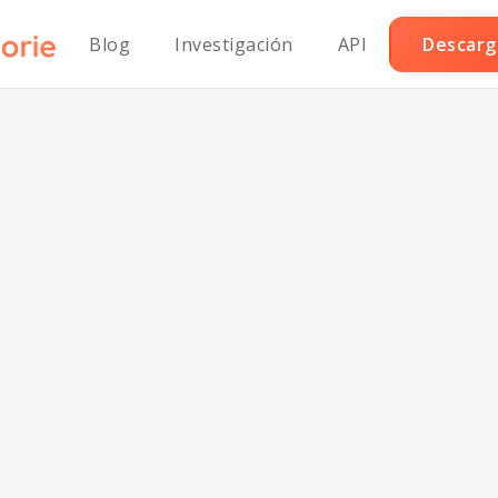
Blog
Investigación
API
Descarga
Judías Horneada
sicas Bajas en S