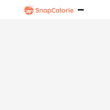
Japchae de
Carne Sin
Azúcar