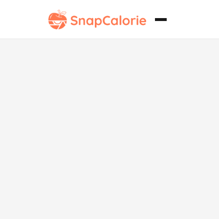
Indomie
Goreng sin
azúcar