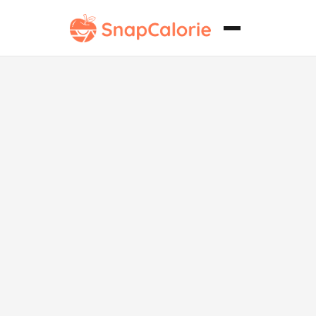
Hummus de
remolacha
Whole30.