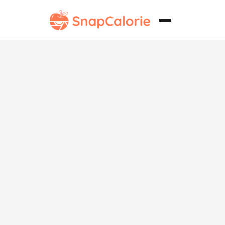
Huevos
Revueltos con
Aguacate Alto
en Proteínas