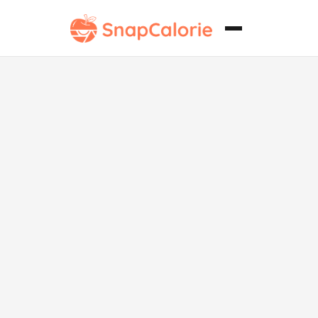
Huevos
Revueltos
Bajos en Grasa
con Cebollas