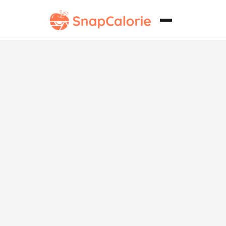
Huevos
revueltos altos
en proteínas
con espinacas