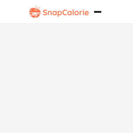
Huevos
Escalfados
Clásicos Altos
en Proteínas