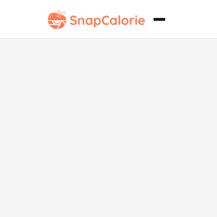
Helado de
Chocobar bajo
en
carbohidratos