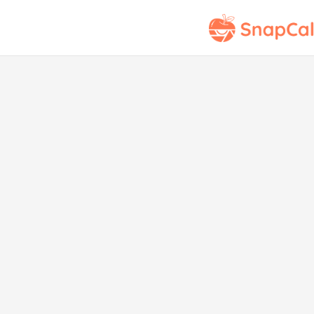
Ham
de