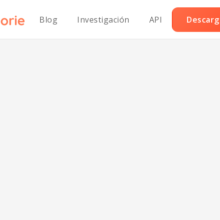
Blog
Investigación
API
Descarga
burguesas Jug
 Carne sin Láct