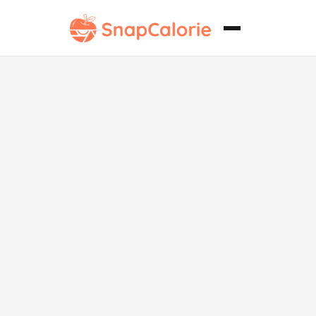
Hamburguesa
jugosa de
cordero
Whole30