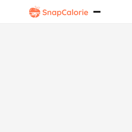
Hamburguesa
gourmet de
Wagyu sin
gluten.