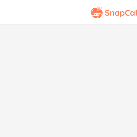
Ham
en l