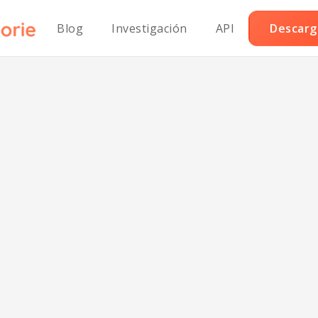
Blog
Investigación
API
Descarga
burguesa envu
echuga al estilo 