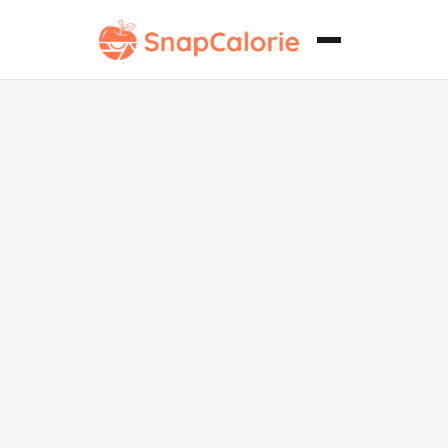
Hamburguesa
de queso
magro Deluxe