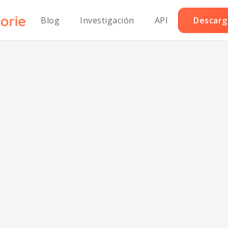
Blog
Investigación
API
Descarga
Hamburguesa d
yuno grande ba
carbohidratos