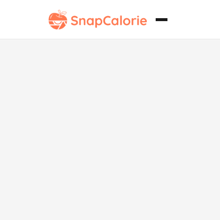
Gyudon sin
gluten (Tazón
de carne de
res japonés)