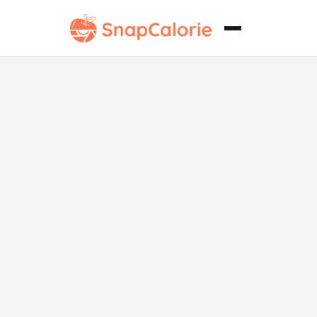
Gyoza al vapor
saludables
para el
corazón