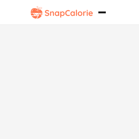
Ghugni sin
lácteos